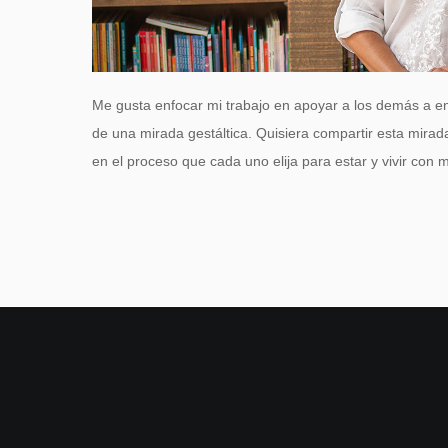
Me gusta enfocar mi trabajo en apoyar a los demás a en
de una mirada gestáltica. Quisiera compartir esta mirad
en el proceso que cada uno elija para estar y vivir con 