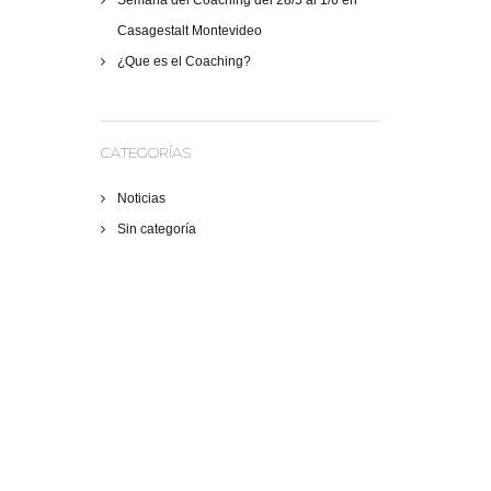
Semana del Coaching del 28/5 al 1/6 en
Casagestalt Montevideo
¿Que es el Coaching?
CATEGORÍAS
Noticias
Sin categoría