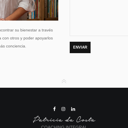
contrar su bienestar a través
a con otros y poder apoyarlos
más conciencia.
COACHING INTEGRAL